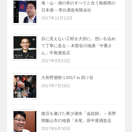
海・山・湖の幸のすべてと合う島根県の
日本酒 – 李白酒造有限会社
2017年11月12日
目に見えない工程を大切に。想いを込め
て丁寧に造る – 木曽谷の地酒「中乗さ
ん」中善酒造店
2017年9月22日
大長野酒祭り2017 in 四ツ谷
2017年7月16日
復活を遂げた希少酒米「金紋錦」 – 長野
県飯山市の地酒「水尾」田中屋酒造店
2017年6月30日