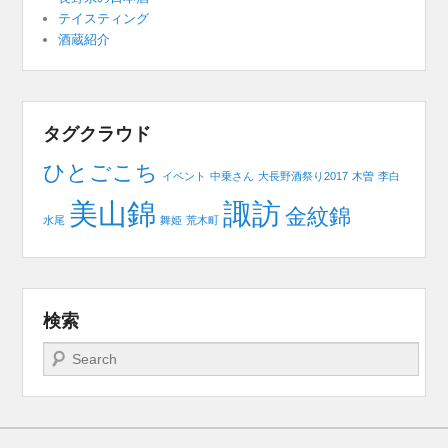
テイスティング
酒蔵紹介
タグクラウド
ひとごこち
イベント
中乗さん
大長野酒祭り2017
木曽
李白
美山錦
諏訪
金紋錦
水尾
舞姫
荒木町
検索
検索