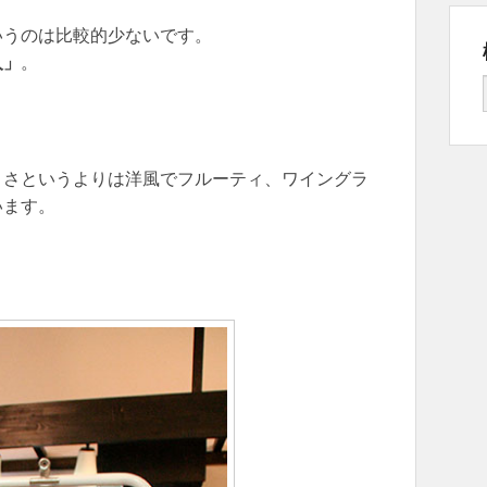
いうのは比較的少ないです。
人」
。
ささというよりは洋風でフルーティ、ワイングラ
います。