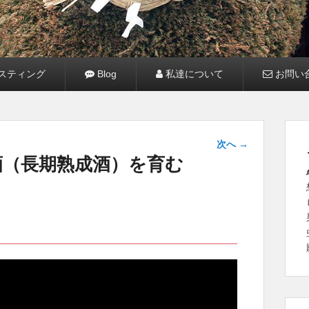
スティング
Blog
私達について
お問い
投稿ナ
次へ
→
ビゲー
酒（長期熟成酒）を育む
ション