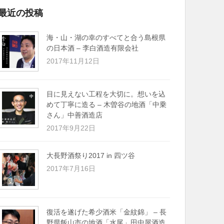
最近の投稿
海・山・湖の幸のすべてと合う島根県
の日本酒 – 李白酒造有限会社
2017年11月12日
目に見えない工程を大切に。想いを込
めて丁寧に造る – 木曽谷の地酒「中乗
さん」中善酒造店
2017年9月22日
大長野酒祭り2017 in 四ツ谷
2017年7月16日
復活を遂げた希少酒米「金紋錦」 – 長
野県飯山市の地酒「水尾」田中屋酒造