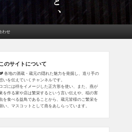
合わせ
このサイトについて
各地の酒蔵・蔵元の隠れた魅力を発掘し、造り手の
想いを伝えていくチャンネルです。
ロゴには枡をイメージした正方形を使い、また、燕が
巣を作る家や店は繁栄するという言い伝えや、稲の害
虫を食べる益鳥であることから、蔵元皆様のご繁栄を
願い、マスコットとして燕をあしらっています。