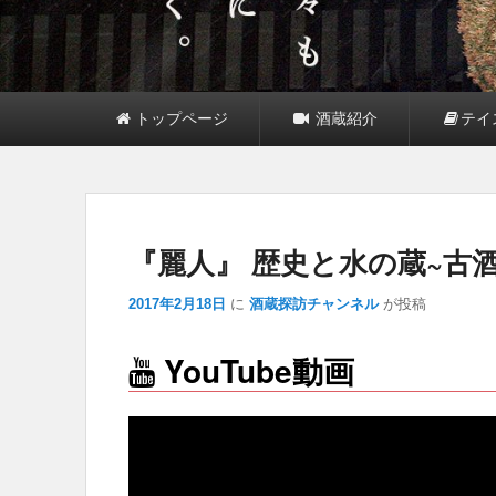
メ
トップページ
酒蔵紹介
テイ
イ
ン
サ
メ
ブ
ニ
メ
ュ
ニ
ー
ュ
『麗人』 歴史と水の蔵~古
ー
2017年2月18日
に
酒蔵探訪チャンネル
が投稿
YouTube動画