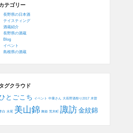
カテゴリー
長野県の日本酒
テイスティング
酒蔵紹介
長野県の酒蔵
Blog
イベント
島根県の酒蔵
タグクラウド
ひとごこち
イベント
中乗さん
大長野酒祭り2017
木曽
美山錦
諏訪
金紋錦
李白
水尾
舞姫
荒木町