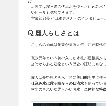
店外では霧ヶ峰の伏流水を使った仕込み水
やビールも試飲できます。
営業部部長 小口雅史さんへのインタビュー。
麗人らしさとは
こちらの酒蔵は創業が寛政元年、江戸時代
寛政元年という銘の入った木札が屋根裏か
当時からある建物という歴史の証明にもな
麗人は長野県の酒米、特に
美山錦
を主に使
仕込み水は霧ヶ峰からの伏流水
を使ってい
軟水のきれいな柔らかいお水、
全体的な特