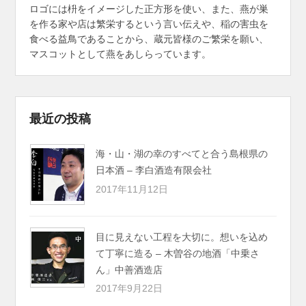
ロゴには枡をイメージした正方形を使い、また、燕が巣
を作る家や店は繁栄するという言い伝えや、稲の害虫を
食べる益鳥であることから、蔵元皆様のご繁栄を願い、
マスコットとして燕をあしらっています。
最近の投稿
海・山・湖の幸のすべてと合う島根県の
日本酒 – 李白酒造有限会社
2017年11月12日
目に見えない工程を大切に。想いを込め
て丁寧に造る – 木曽谷の地酒「中乗さ
ん」中善酒造店
2017年9月22日