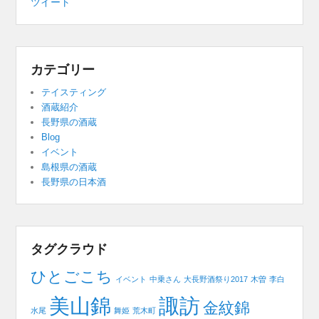
ツイート
カテゴリー
テイスティング
酒蔵紹介
長野県の酒蔵
Blog
イベント
島根県の酒蔵
長野県の日本酒
タグクラウド
ひとごこち
イベント
中乗さん
大長野酒祭り2017
木曽
李白
美山錦
諏訪
金紋錦
水尾
舞姫
荒木町