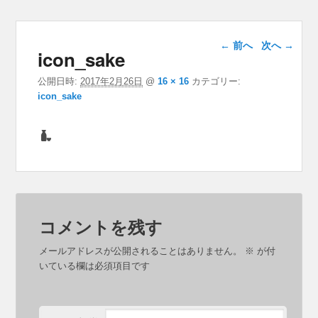
画像ナビゲー
← 前へ
次へ →
icon_sake
ション
公開日時:
2017年2月26日
@
16 × 16
カテゴリー:
icon_sake
コメントを残す
メールアドレスが公開されることはありません。
※
が付
いている欄は必須項目です