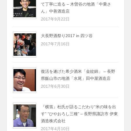
て丁寧に造る – 木曽谷の地酒「中乗さ
ん」中善酒造店
2017年9月22日
大長野酒祭り2017 in 四ツ谷
2017年7月16日
復活を遂げた希少酒米「金紋錦」 – 長野
県飯山市の地酒「水尾」田中屋酒造店
2017年6月30日
『横笛』杜氏が語るこだわり“米の味を出
す” “ひやおろし三種” – 長野県諏訪市 伊東
酒造株式会社
2017年4月10日