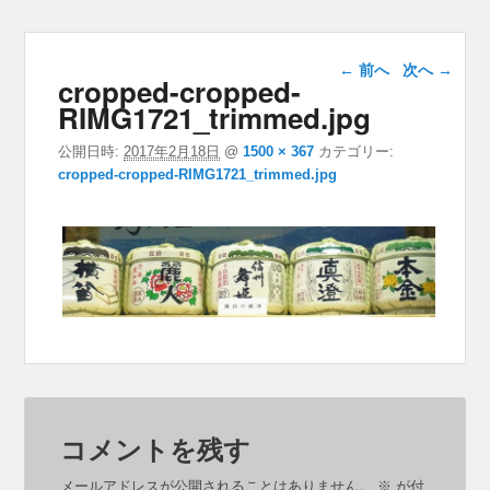
画像ナビゲー
← 前へ
次へ →
cropped-cropped-
ション
RIMG1721_trimmed.jpg
公開日時:
2017年2月18日
@
1500 × 367
カテゴリー:
cropped-cropped-RIMG1721_trimmed.jpg
コメントを残す
メールアドレスが公開されることはありません。
※
が付