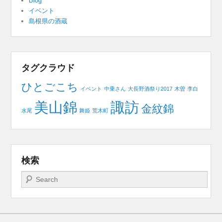
Blog
イベント
島根県の酒蔵
タグクラウド
ひとごこち
イベント
中乗さん
大長野酒祭り2017
木曽
李白
美山錦
諏訪
金紋錦
水尾
舞姫
荒木町
検索
検索