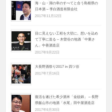
海・山・湖の幸のすべてと合う島根県の
日本酒 – 李白酒造有限会社
2017年11月12日
目に見えない工程を大切に。想いを込め
て丁寧に造る – 木曽谷の地酒「中乗さ
ん」中善酒造店
2017年9月22日
大長野酒祭り2017 in 四ツ谷
2017年7月16日
復活を遂げた希少酒米「金紋錦」 – 長野
県飯山市の地酒「水尾」田中屋酒造店
2017年6月30日