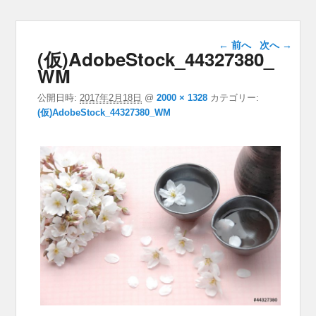
画像ナビゲー
← 前へ
次へ →
(仮)AdobeStock_44327380_
ション
WM
公開日時:
2017年2月18日
@
2000 × 1328
カテゴリー:
(仮)AdobeStock_44327380_WM